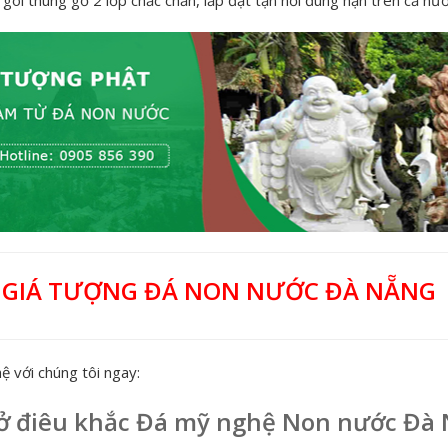
 GIÁ TƯỢNG ĐÁ NON NƯỚC ĐÀ NẴNG
ệ với chúng tôi ngay:
ở điêu khắc Đá mỹ nghệ Non nước Đà