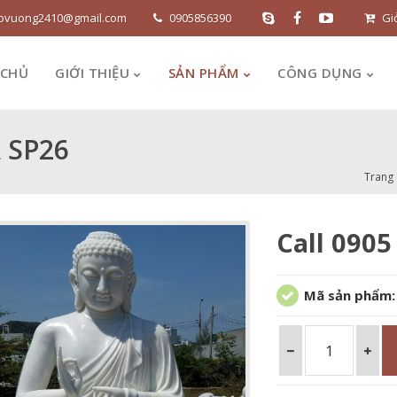
ovuong2410@gmail.com
0905856390
Gi
 CHỦ
GIỚI THIỆU
SẢN PHẨM
CÔNG DỤNG
 SP26
Trang
Call 0905
Mã sản phẩm