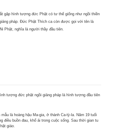
t gặp hình tượng đức Phật có tư thế giống như ngồi thiền
giảng pháp. Đức Phật Thích ca còn được gọi với tên là
 Phật, nghĩa là người thầy đầu tiên.
Hình tượng đức phật ngồi giảng pháp là hình tượng đầu tiên
n mẫu là hoàng hậu Ma-gia, ở thành Ca-tỳ-la. Năm 19 tuổi
g điều buồn đau, khổ ải trong cuộc sống. Sau thời gian tu
hật giáo.