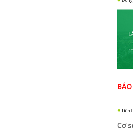
BÁO
#
Liên h
Cơ s