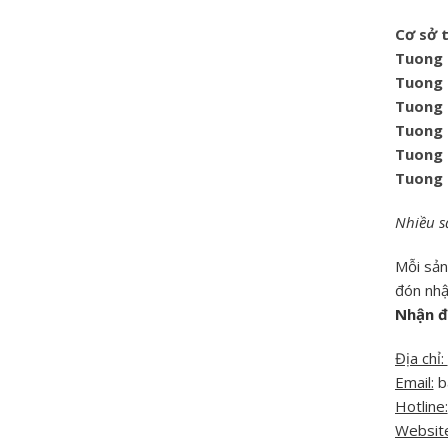
Cơ sở 
Tuong 
Tuong 
Tuong 
Tuong 
Tuong 
Tuong 
Nhiều s
Mỗi sản
đón nhận
Nhận đ
Địa chỉ:
Email:
b
Hotline:
Website