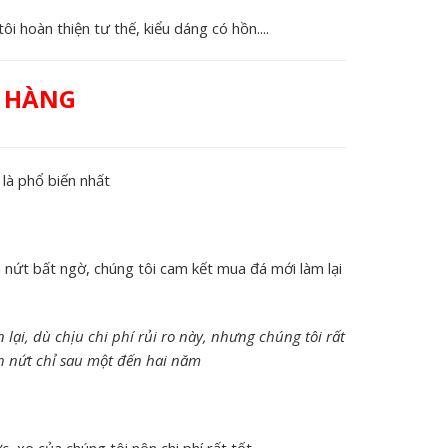
ôi hoàn thiện tư thế, kiểu dáng có hồn....
H HÀNG
là phổ biến nhất
 nứt bất ngờ, chúng tôi cam kết mua đá mới làm lại
 lại, dù chịu chi phí rủi ro này, nhưng chúng tôi rất
nh nứt chỉ sau một đến hai năm
, xe của chúng tôi nên chi phí rất tốt