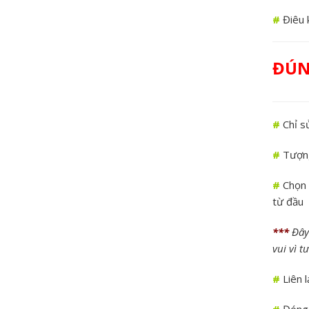
#
Điêu 
ĐÚN
#
Chỉ sử
#
Tượng
#
Chọn đ
từ đầu
***
Đây 
vui vì 
#
Liên l
#
Đóng g