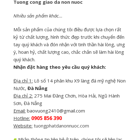
Tuong cong giao da non nuoc
Nhiều sản phẩm khác...
Mỗi sản phẩm của chúng tôi điều được lựa chọn rất
kỷ từ chất lượng, hình thức đẹp trước khi chuyển đến
tay quý khách và đón nhận với tinh thần hài lòng, ưng
ý, hoan hỷ, chất lượng cao, chắc chắn sẽ làm hài lòng
quý khách.
Nhận đặt hàng theo yêu cầu quý khách:
Địa chỉ 1:
Lô số 14 phân khu X9 làng đá mỹ nghệ Non
Nước,
Đà Nẵng
Địa chỉ 2:
275 Mai Đăng Chơn, Hòa Hải, Ngũ Hành
Sơn, Đà Nẵng
Email:
baovuong2410@gmail.com
0905 856 390
Hotline:
Website:
tuongphatdanonnuoc.com
#
Nhập thông tin liên hệ ở trên, chúng tôi sẽ liên lạc