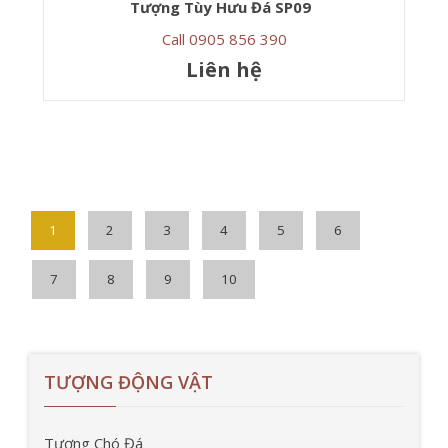
Tượng Tùy Hưu Đá SP09
Call 0905 856 390
Liên hệ
1
2
3
4
5
6
7
8
9
10
TƯỢNG ĐỘNG VẬT
Tượng Chó Đá