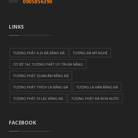
0905856390
LINKS
TƯỢNG PHẬT A DI ĐÀ BẰNG ĐÁ
TƯỢNG ĐÁ MỸ NGHỆ
CƠ SỞ TẠC TƯỢNG PHẬT UY TÍN ĐÀ NẴNG
TƯỢNG PHẬT QUAN ÂM BẰNG ĐÁ
TƯỢNG PHẬT THÍCH CA BẰNG ĐÁ
TƯỢNG LA HÁN BẰNG ĐÁ
TƯỢNG PHẬT DI LẶC BẰNG ĐÁ
TƯỢNG PHẬT ĐÁ NON NƯỚC
FACEBOOK