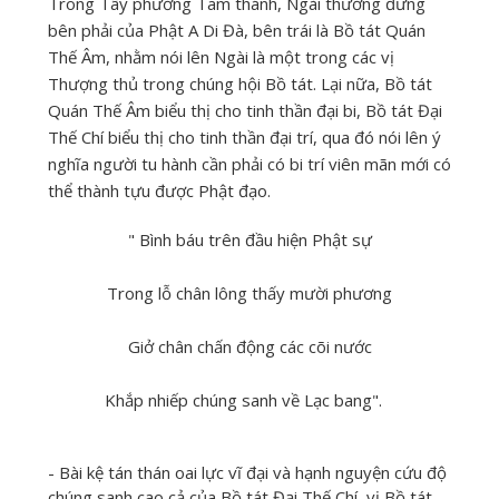
Trong Tây phương Tam thánh, Ngài thường đứng
bên phải của Phật A Di Đà, bên trái là Bồ tát Quán
Thế Âm, nhằm nói lên Ngài là một trong các vị
Thượng thủ trong chúng hội Bồ tát. Lại nữa, Bồ tát
Quán Thế Âm biểu thị cho tinh thần đại bi, Bồ tát Đại
Thế Chí biểu thị cho tinh thần đại trí, qua đó nói lên ý
nghĩa người tu hành cần phải có bi trí viên mãn mới có
thể thành tựu được Phật đạo.
" Bình báu trên đầu hiện Phật sự
Trong lỗ chân lông thấy mười phương
Giở chân chấn động các cõi nước
Khắp nhiếp chúng sanh về Lạc bang".
- Bài kệ tán thán oai lực vĩ đại và hạnh nguyện cứu độ
chúng sanh cao cả của Bồ tát Đại Thế Chí, vị Bồ tát