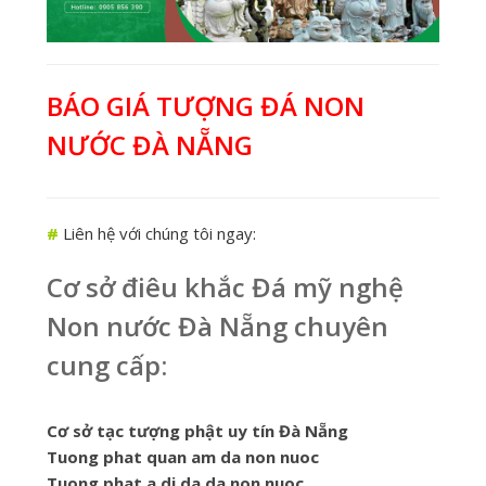
BÁO GIÁ TƯỢNG ĐÁ NON
NƯỚC ĐÀ NẴNG
#
Liên hệ với chúng tôi ngay:
Cơ sở điêu khắc Đá mỹ nghệ
Non nước Đà Nẵng chuyên
cung cấp:
Cơ sở tạc tượng phật uy tín Đà Nẵng
Tuong phat quan am da non nuoc
Tuong phat a di da da non nuoc