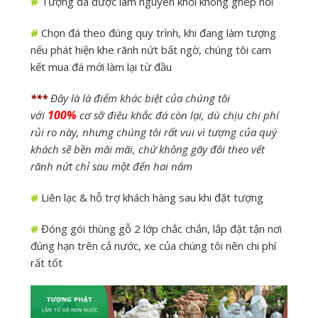
#
Tượng đá được làm nguyên khối không ghép nối
#
Chọn đá theo đúng quy trình, khi đang làm tượng
nếu phát hiện khe rãnh nứt bất ngờ, chúng tôi cam
kết mua đá mới làm lại từ đầu
***
Đây là là điểm khác biệt của chúng tôi
100%
với
cơ sỡ điêu khắc đá còn lại, dù chịu chi phí
rủi ro này, nhưng chúng tôi rất vui vì tượng của quý
khách sẽ bền mãi mãi, chứ không gãy đôi theo vết
rãnh nứt chỉ sau một đến hai năm
#
Liên lạc & hỗ trợ khách hàng sau khi đặt tượng
#
Đóng gói thùng gỗ 2 lớp chắc chắn, lắp đặt tận nơi
đúng hạn trên cả nước, xe của chúng tôi nên chi phí
rất tốt