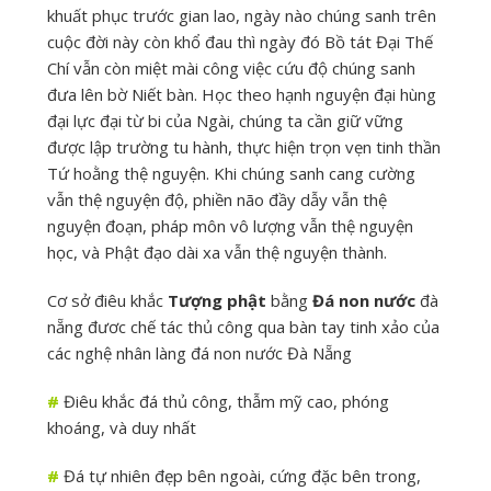
khuất phục trước gian lao, ngày nào chúng sanh trên
cuộc đời này còn khổ đau thì ngày đó Bồ tát Đại Thế
Chí vẫn còn miệt mài công việc cứu độ chúng sanh
đưa lên bờ Niết bàn. Học theo hạnh nguyện đại hùng
đại lực đại từ bi của Ngài, chúng ta cần giữ vững
được lập trường tu hành, thực hiện trọn vẹn tinh thần
Tứ hoằng thệ nguyện. Khi chúng sanh cang cường
vẫn thệ nguyện độ, phiền não đầy dẫy vẫn thệ
nguyện đoạn, pháp môn vô lượng vẫn thệ nguyện
học, và Phật đạo dài xa vẫn thệ nguyện thành.
Cơ sở điêu khắc
Tượng phật
bằng
Đá non nước
đà
nẵng đươc chế tác thủ công qua bàn tay tinh xảo của
các nghệ nhân làng đá non nước Đà Nẵng
#
Điêu khắc đá thủ công, thẫm mỹ cao, phóng
khoáng, và duy nhất
#
Đá tự nhiên đẹp bên ngoài, cứng đặc bên trong,