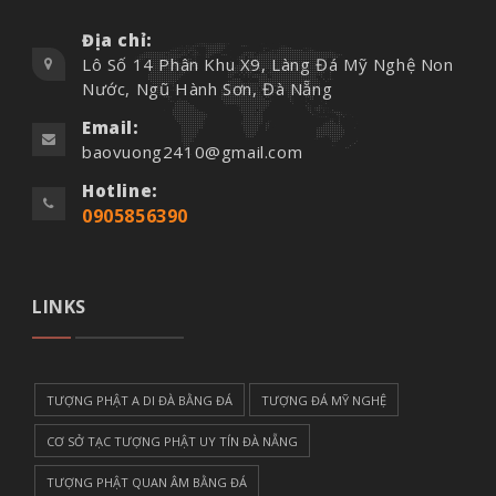
Địa chỉ:
Lô Số 14 Phân Khu X9, Làng Đá Mỹ Nghệ Non
Nước, Ngũ Hành Sơn, Đà Nẵng
Email:
baovuong2410@gmail.com
Hotline:
0905856390
LINKS
TƯỢNG PHẬT A DI ĐÀ BẰNG ĐÁ
TƯỢNG ĐÁ MỸ NGHỆ
CƠ SỞ TẠC TƯỢNG PHẬT UY TÍN ĐÀ NẴNG
TƯỢNG PHẬT QUAN ÂM BẰNG ĐÁ