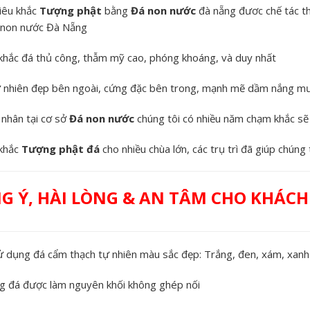
iêu khắc
Tượng phật
bằng
Đá non nước
đà nẵng đươc chế tác th
 non nước Đà Nẵng
khắc đá thủ công, thẫm mỹ cao, phóng khoáng, và duy nhất
 nhiên đẹp bên ngoài, cứng đặc bên trong, mạnh mẽ dầm nắng m
nhân tại cơ sở
Đá non nước
chúng tôi có nhiều năm chạm khắc sẽ
khắc
Tượng phật đá
cho nhiều chùa lớn, các trụ trì đã giúp chúng t
G Ý, HÀI LÒNG & AN TÂM CHO KHÁC
 dụng đá cẩm thạch tự nhiên màu sắc đẹp: Trắng, đen, xám, xanh 
 đá được làm nguyên khối không ghép nối