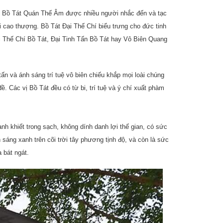
uệ. Bồ Tát Quán Thế Âm được nhiều người nhắc đến và tạc
i cao thượng. Bồ Tát Ðại Thế Chí biểu trưng cho đức tinh
ại Thế Chí Bồ Tát, Ðại Tinh Tấn Bồ Tát hay Vô Biên Quang
tấn và ánh sáng trí tuệ vô biên chiếu khắp mọi loài chúng
. Các vị Bồ Tát đều có từ bi, trí tuệ và ý chí xuất phàm
 khiết trong sạch, không dính danh lợi thế gian, có sức
 sáng xanh trên cõi trời tây phương tịnh độ, và còn là sức
a bát ngát.