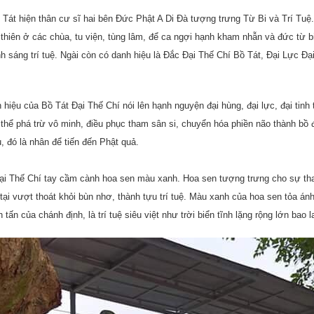
ồ Tát hiện thân cư sĩ hai bên Ðức Phật A Di Ðà tượng trưng Từ Bi và Trí T
 thiên ở các chùa, tu viện, tùng lâm, để ca ngợi hạnh kham nhẫn và đức từ b
nh sáng trí tuệ. Ngài còn có danh hiệu là Ðắc Ðại Thế Chí Bồ Tát, Ðại Lực Ð
hiệu của Bồ Tát Đại Thế Chí nói lên hạnh nguyện đại hùng, đại lực, đại tinh 
thể phá trừ vô minh, điều phục tham sân si, chuyển hóa phiền não thành bồ đề
, đó là nhân để tiến đến Phật quả.
ại Thế Chí tay cầm cành hoa sen màu xanh. Hoa sen tượng trưng cho sự thanh
ại vượt thoát khỏi bùn nhơ, thành tựu trí tuệ. Màu xanh của hoa sen tỏa ánh
 tấn của chánh định, là trí tuệ siêu việt như trời biển tĩnh lặng rộng lớn bao l