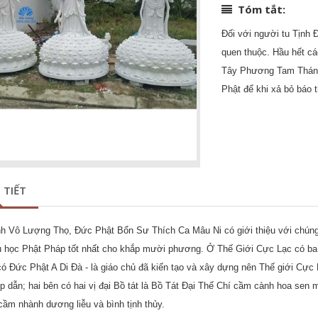
Tóm tắt:
Đối với người tu Tịnh
quen thuộc. Hầu hết cá
Tây Phương Tam Thánh 
Phật để khi xả bỏ báo 
 TIẾT
nh Vô Lượng Thọ, Đức Phật Bổn Sư Thích Ca Mâu Ni có giới thiệu với chúng 
u học Phật Pháp tốt nhất cho khắp mười phương. Ở Thế Giới Cực Lạc có ba
ó Đức Phật A Di Đà - là giáo chủ đã kiến tạo và xây dựng nên Thế giới Cực
p dẫn; hai bên có hai vị đại Bồ tát là Bồ Tát Ðại Thế Chí cầm cành hoa sen 
ầm nhành dương liễu và bình tịnh thủy.