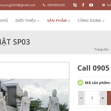
ovuong2410@gmail.com
0905856390
Gi
 CHỦ
GIỚI THIỆU
SẢN PHẨM
CÔNG DỤNG
ẬT SP03
Trang chủ
Call 0905
Mã sản phẩm