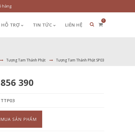
ỏ hàng
0
HỖ TRỢ
TIN TỨC
LIÊN HỆ
Tượng Tam Thánh Phật
Tượng Tam Thánh Phật SP03
 856 390
:
TTP03