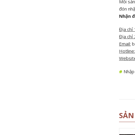
Mỗi sản
đón nhận
Nhận đ
Địa chỉ 
Địa chỉ 
Email:
b
Hotline:
Website
#
Nhập t
SẢN