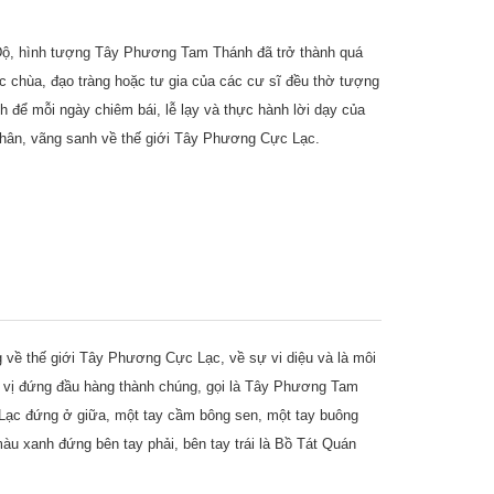
 Độ, hình tượng Tây Phương Tam Thánh đã trở thành quá
c chùa, đạo tràng hoặc tư gia của các cư sĩ đều thờ tượng
để mỗi ngày chiêm bái, lễ lạy và thực hành lời dạy của
thân, vãng sanh về thế giới Tây Phương Cực Lạc.
về thế giới Tây Phương Cực Lạc, về sự vi diệu và là môi
 vị đứng đầu hàng thành chúng, gọi là Tây Phương Tam
 Lạc đứng ở giữa, một tay cầm bông sen, một tay buông
màu xanh đứng bên tay phải, bên tay trái là Bồ Tát Quán