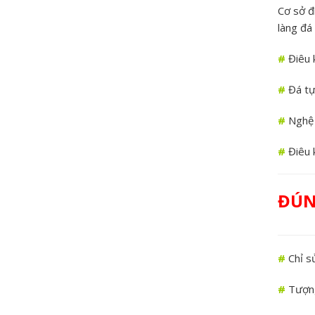
Cơ sở đ
làng đá
#
Điêu 
#
Đá tự
#
Nghệ 
#
Điêu 
ĐÚN
#
Chỉ sử
#
Tượng