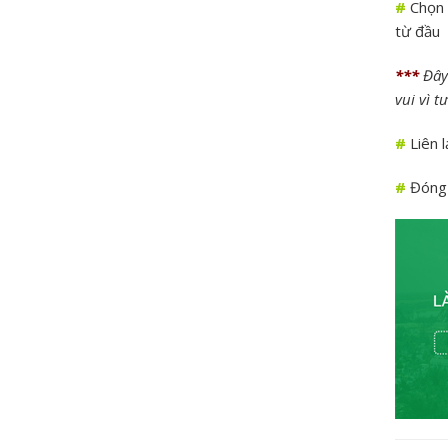
#
Chọn đ
từ đầu
***
Đây 
vui vì 
#
Liên l
#
Đóng g