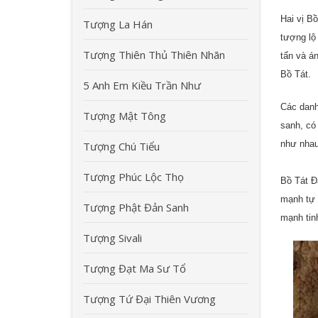
Hai vị B
Tượng La Hán
tượng lộ
Tượng Thiên Thủ Thiên Nhãn
tấn và á
Bồ Tát.
5 Anh Em Kiều Trần Như
Các danh 
Tượng Mật Tông
sanh, có 
như nhau
Tượng Chú Tiểu
Tượng Phúc Lộc Thọ
Bồ Tát Đ
mạnh tự t
Tượng Phật Đản Sanh
mạnh tinh
Tượng Sivali
Tượng Đạt Ma Sư Tổ
Tượng Tứ Đại Thiên Vương